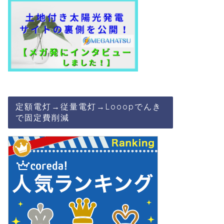
定額電灯→従量電灯→Looopでんき
で固定費削減