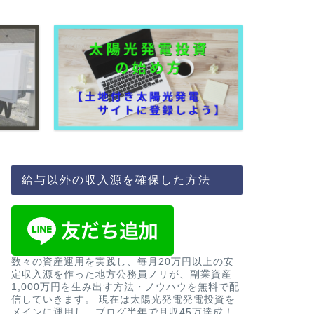
給与以外の収入源を確保した方法
おすすめ物件
2020年夏か
ト！友人の購
数々の資産運用を実践し、毎月20万円以上の安
定収入源を作った地方公務員ノリが、副業資産
こんにちは、地方公務員のノ
1,000万円を生み出す方法・ノウハウを無料で配
夏、高校の友人から新
信していきます。 現在は太陽光発電発電投資を
住 …
メインに運用し、ブログ半年で月収45万達成！