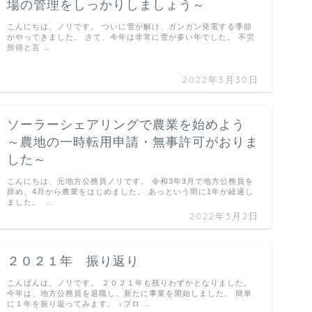
場の管理をしっかりしましょう～
こんにちは、ノリです。 ついに雪が解け、ガンガン発電する季節
がやってきました。 さて、今年は非常に雪が多い年でした。 不労
所得と言 …
2022年3月30日
ソーラーシェアリングで農業を始めよう
～農地の一時転用申請・無事許可がおりま
した～
こんにちは、元地方公務員ノリです。 令和3年3月で地方公務員を
辞め、4月から農業をはじめました。 あっという間に1年が経過し
ました。 …
2022年3月2日
２０２１年 振り返り
こんばんは、ノリです。 ２０２１年も残りわずかとなりました。
今年は、地方公務員を退職し、新たに事業を開始しました。 簡単
に１年を振り返ってみます。 ↓ブロ …