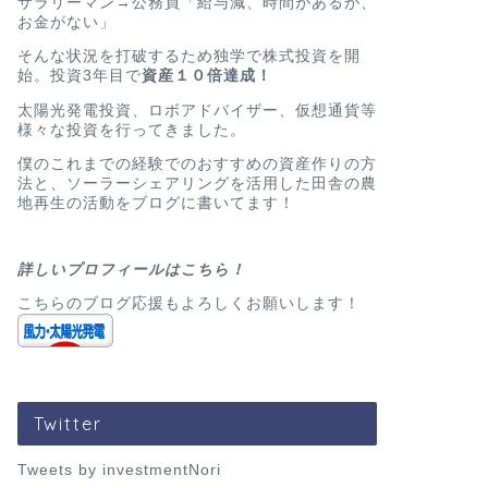
サラリーマン→公務員「給与減、時間があるが、
お金がない」
太陽光発電
2020年お盆
そんな状況を打破するため独学で株式投資を開
始。投資3年目で
資産１０倍達成！
に負けないた
始めよう！
太陽光発電投資、ロボアドバイザー、仮想通貨等
様々な投資を行ってきました。
こんにちは、地方公務員のノ
ら太陽光発電事業を行
僕のこれまでの経験でのおすすめの資産作りの方
法と、ソーラーシェアリングを活用した田舎の農
地再生の活動をブログに書いてます！
太陽光発電
投資初心者に
詳しいプロフィールはこちら！
陽光発電投資
こちらのブログ応援もよろしくお願いします！
う！
こんにちは、地方公務員のノ
資産運用していますか？
Twitter
Tweets by investmentNori
太陽光発電
子どもの教育