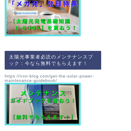
地方公務員のノリ＠inves
太陽光発電
夏のボーナス
選 これさえ
1,000万円
太陽光事業者必読のメンテナンスブ
ック：今なら無料でもらえます！
＼ブログランキング応
地方公務員のノリです
201 …
https://iron-blog.com/get-the-solar-power-
maintenance-guidebook/
土地付き太陽光発電サイト
土地付き太陽光
年5月のオス
＼ブログランキング応
地方公務員ノリです。
資産形 …