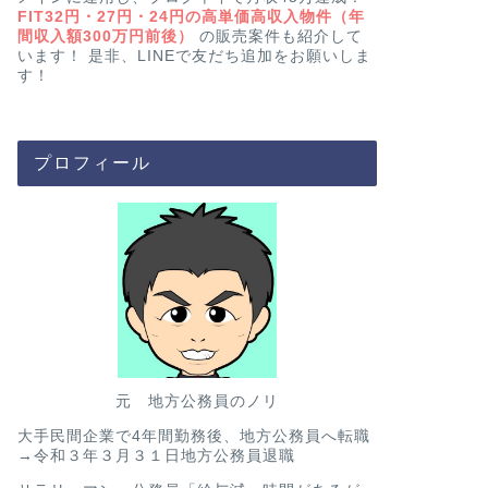
FIT32円・27円・24円の高単価高収入物件（年
間収入額300万円前後）
の販売案件も紹介して
います！ 是非、LINEで友だち追加をお願いしま
す！
公務員
太陽光発電の
こんにちは、地方公務員のノ
は15年返済が一般的
プロフィール
を享受できる仕組みと
マイホーム（住宅）
【マイホーム
サラリーマン
ために、住宅
お金を借りよ
元 地方公務員のノリ
こんにちは、地方公務
大手民間企業で4年間勤務後、地方公務員へ転職
日は、マイホームと住
→令和３年３月３１日地方公務員退職
用について書い …