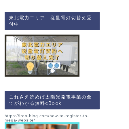
陽光発電投資
す！
東北電力エリア 従量電灯切替え受
こんにちは、地方公務員のノ
付中
ら太陽光発電事業を行い
太陽光発電
新型コロナウ
光発電投資を
ない！ 資金
択肢です。
こんにちは、地方公務員のノ
ら太陽光発電事業を行い
これさえ読めば太陽光発電事業の全
てがわかる無料eBook!
太陽光発電
【アフターコ
https://iron-blog.com/how-to-register-to-
太陽光発電投
mega-website/
＼ブログランキング応