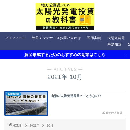
プロフィール
除草メンテナンスお問い合わせ
運用実績
太陽光発電
基礎知識
資産形成するためのおすすめの副業はこちら
― ARCHIVES ―
2021年 10月
太陽光発電
山形の太陽光発電量ってどうなの？
2021年10月11日
HOME
2021年
10月