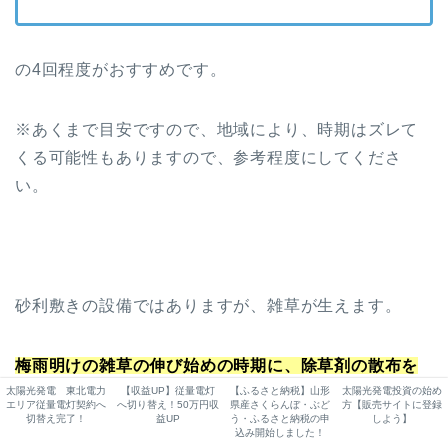
の4回程度がおすすめです。
※あくまで目安ですので、地域により、時期はズレて
くる可能性もありますので、参考程度にしてくださ
い。
砂利敷きの設備ではありますが、雑草が生えます。
梅雨明けの雑草の伸び始めの時期に、除草剤の散布を
行いましょう。
太陽光発電 東北電力
【収益UP】従量電灯
【ふるさと納税】山形
太陽光発電投資の始め
エリア従量電灯契約へ
へ切り替え！50万円収
県産さくらんぼ・ぶど
方【販売サイトに登録
切替え完了！
益UP
う・ふるさと納税の申
しよう】
込み開始しました！