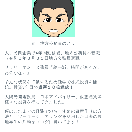
元 地方公務員のノリ
大手民間企業で4年間勤務後、地方公務員へ転職
→令和３年３月３１日地方公務員退職
サラリーマン→公務員「給与減、時間があるが、
お金がない」
そんな状況を打破するため独学で株式投資を開
始。投資3年目で
資産１０倍達成！
太陽光発電投資、ロボアドバイザー、仮想通貨等
様々な投資を行ってきました。
僕のこれまでの経験でのおすすめの資産作りの方
法と、ソーラーシェアリングを活用した田舎の農
地再生の活動をブログに書いてます！