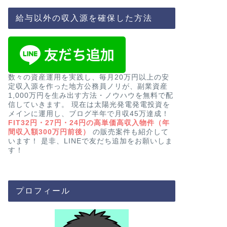
給与以外の収入源を確保した方法
数々の資産運用を実践し、毎月20万円以上の安
定収入源を作った地方公務員ノリが、副業資産
1,000万円を生み出す方法・ノウハウを無料で配
信していきます。 現在は太陽光発電発電投資を
メインに運用し、ブログ半年で月収45万達成！
FIT32円・27円・24円の高単価高収入物件（年
間収入額300万円前後）
の販売案件も紹介して
います！ 是非、LINEで友だち追加をお願いしま
す！
プロフィール