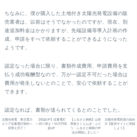
ちなみに、僕が購入した土地付き太陽光発電設備の販
売業者は、以前はそうでなかったのですが、現在、別
途追加料金はかかりますが、先端設備等導入計画の作
成、申請をすべて依頼することができるようになった
ようです。
認定なった場合に限り、書類作成費用、申請費用を支
払う成功報酬型なので、万が一認定不可だった場合は
費用が発生しないとのことで、安心で依頼することが
できます。
認定なれば、書類が送られてくるとのことでした。
太陽光発電 東北電力
【収益UP】従量電灯
【ふるさと納税】山形
太陽光発電投資の始め
エリア従量電灯契約へ
へ切り替え！50万円収
県産さくらんぼ・ぶど
方【販売サイトに登録
切替え完了！
益UP
う・ふるさと納税の申
しよう】
込み開始しました！