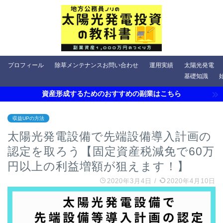
プロフィール
除草メンテナンスお問い合わせ
運用実績
太陽光発電
基礎知識
資産形成するためのおすすめの副業はこちら
収益UPの方法
太陽光発電設備で先端設備導入計画の
認定を取ろう【固定資産税減免で60万
円以上の利益増額が狙えます！】
2020年3月4日
/
2020年4月10日